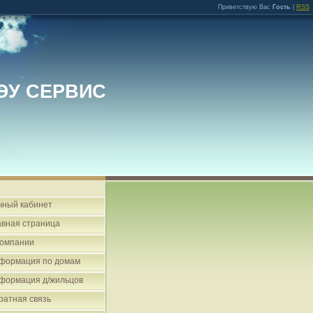
Приветствую Вас
Гость
|
RSS
ЭУ СЕРВИС
чный кабинет
авная страница
компании
формация по домам
формация д/жильцов
ратная связь