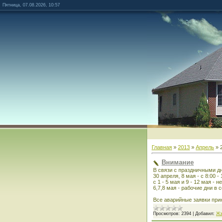
Пятница, 07.08.2026, 10:57
Главная
»
2013
»
Апрель
»
Внимание
В связи с праздничными д
30 апреля, 8 мая - с 8:00 - 
с 1 - 5 мая и 9 - 12 мая - 
6,7,8 мая - рабочие дни в 
Все аварийные заявки прин
Просмотров:
2394
|
Добавил:
Жэ