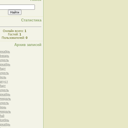
Статистика
Онлайн всего:
1
Гостей:
1
Пользователей:
0
Архив записей
Декабрь
Январь
Апрель
Декабрь
Март
Апрель
Июль
Август
Март
Апрель
Декабрь
Февраль
Апрель
Июнь
Февраль
Май
Ноябрь
Декабрь