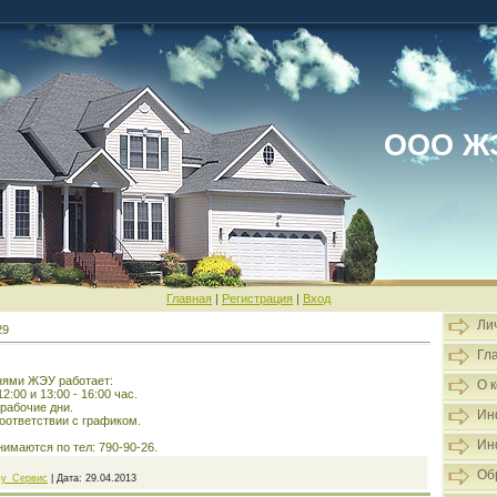
ООО Ж
Главная
|
Регистрация
|
Вход
Ли
29
Гл
нями ЖЭУ работает:
О 
12:00 и 13:00 - 16:00 час.
нерабочие дни.
Ин
соответствии с графиком.
Ин
имаются по тел: 790-90-26.
Об
у_Сервис
|
Дата:
29.04.2013