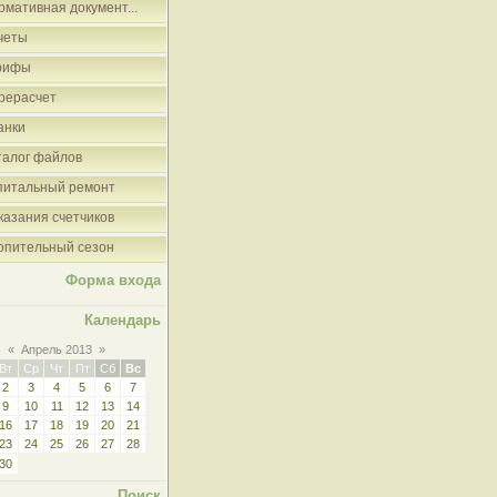
рмативная документ...
четы
рифы
рерасчет
анки
талог файлов
питальный ремонт
казания счетчиков
опительный сезон
Форма входа
Календарь
«
Апрель 2013
»
Вт
Ср
Чт
Пт
Сб
Вс
2
3
4
5
6
7
9
10
11
12
13
14
16
17
18
19
20
21
23
24
25
26
27
28
30
Поиск