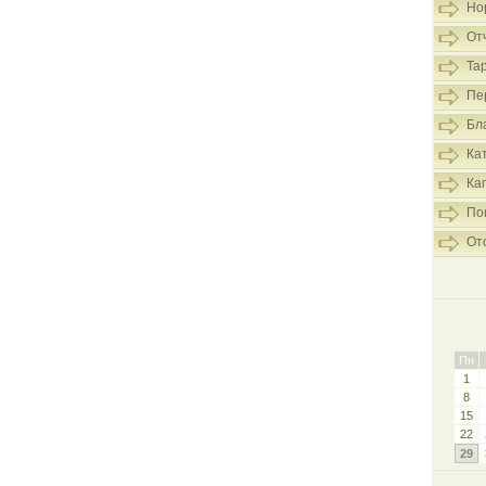
Но
От
Та
Пе
Бл
Ка
Ка
По
От
Пн
1
8
15
22
29