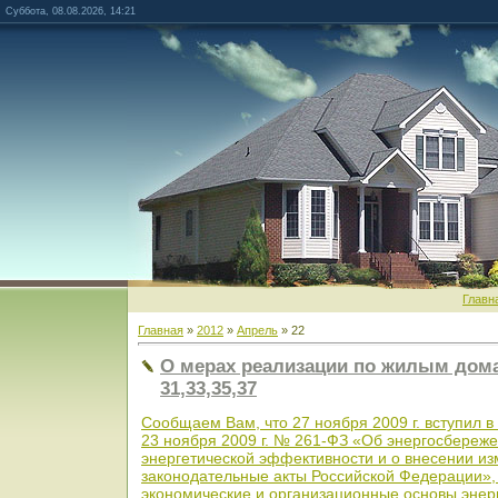
Суббота, 08.08.2026, 14:21
Главн
Главная
»
2012
»
Апрель
»
22
О мерах реализации по жилым дома
31,33,35,37
Сообщаем Вам, что 27 ноября 2009 г. вступил 
23 ноября 2009 г. № 261-ФЗ «Об энергосбереж
энергетической эффективности и о внесении и
законодательные акты Российской Федерации»,
экономические и организационные основы эне