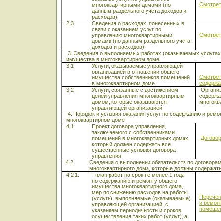
Смотрет
многоквартирными домами (по
данным раздельного учета доходов и
расходов)
2.3.
Сведения о расходах, понесенных в
связи с оказанием услуг по
Смотрет
управлению многоквартирными
домами (по данным раздельного учета
доходов и расходов)
3. Сведения о выполняемых работах (оказываемых услугах) 
имущества в многоквартирном доме
3.1.
Услуги, оказываемые управляющей
организацией в отношении общего
Смотрет
имущества собственников помещений
содержа
в многоквартирном доме
3.2.
Услуги, связанные с достижением
Организ
целей управления многоквартирным
содержа
домом, которые оказываются
многокв
управляющей организацией
4. Порядок и условия оказания услуг по содержанию и ремон
многоквартирном доме
4.1.
Проект договора управления,
заключаемого с собственниками
Договор
помещений в многоквартирных домах,
который должен содержать все
существенные условия договора
управления
4.2.
Сведения о выполнении обязательств по договорам
многоквартирного дома, которые должны содержат
4.2.1.
- план работ на срок не менее 1 года
по содержанию и ремонту общего
имущества многоквартирного дома,
мер по снижению расходов на работы
Перечен
(услуги), выполняемые (оказываемые)
и ремон
управляющей организацией, с
помещен
указанием периодичности и сроков
осуществления таких работ (услуг), а