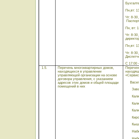
Бухгалте
Пн,вт: 1
Чт: 8-30
Паспорт
Пн, вт: 
Чт: 8-30
директо
Пн,вт: 1
Чт: 8-30
Диспетч
С 17:00 
1.5.
Перечень многоквартирных домов,
Перечен
находящихся в управлении
находящ
управляющей организации на основе
«Сервис
договора управления, с указанием
Васил
адресов этих домов и общей площади
помещений в них
Зав
Калин
Калини
Калини
Киров
Кышты
Набер
Набер