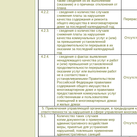
также сведения об их выполнении
(оказании) и о причинах отклонения от
плана
4.2.2.
- сведения о количестве случаев
снижения платы за нарушения
Перерас
качества содержания и ремонта
общего имущества в многоквартирном
доме за последний календарный год;
4.2.3.
- сведения о количестве случаев
снижения платы за нарушения
Отсутс
качества коммунальных услуг и (или)
за превышение установленной
продолжительности перерывов в их
оказании за последний календарный
год
4.2.4.
- сведения о фактах выявления
ненадлежащего качества услуг и работ
и (или) превышения установленной
продолжительности перерывов в
оказании услуг или выполнении работ
не в соответствии с
Отсутст
устанавливаемыми Правительством
Российской Федерации правилами
содержания общего имущества в
многоквартирном доме и правилами
предоставления коммунальных услуг
собственникам и пользователям
помещений в многоквартирных домах
и жилых домах
5. Привлечения управляющей организации, в предыдущем кал
ответственности за нарушения в сфере управления многок
5.1.
Количество таких случаев
копии документов о применении мер
Отсутст
административного воздействия
меры, принятые для устранения
нарушений, повлекших применение
административных санкций