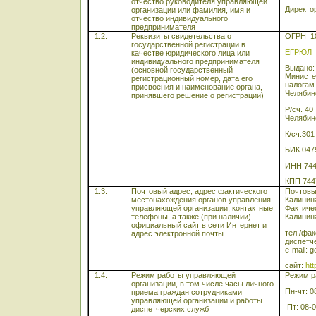
отчество руководителя управляющей
Директо
организации или фамилия, имя и
отчество индивидуального
предпринимателя
1.2.
Реквизиты свидетельства о
ОГРН 1
государственной регистрации в
ЕГРЮЛ
качестве юридического лица или
индивидуального предпринимателя
Выдано: 
(основной государственный
Министе
регистрационный номер, дата его
налогам
присвоения и наименование органа,
Челябин
принявшего решение о регистрации)
Р/сч. 40
Челяби
К/сч.301
БИК 047
ИНН 744
КПП 744
1.3.
Почтовый адрес, адрес фактического
Почтовый
местонахождения органов управления
Калинина
управляющей организации, контактные
Фактичес
телефоны, а также (при наличии)
Калинина
официальный сайт в сети Интернет и
тел./фак
адрес электронной почты
диспетч
e-mail: 
сайт:
htt
1.4.
Режим работы управляющей
Режим р
организации, в том числе часы личного
Пн-чт: 0
приема граждан сотрудниками
управляющей организации и работы
Пт: 08-0
диспетчерских служб