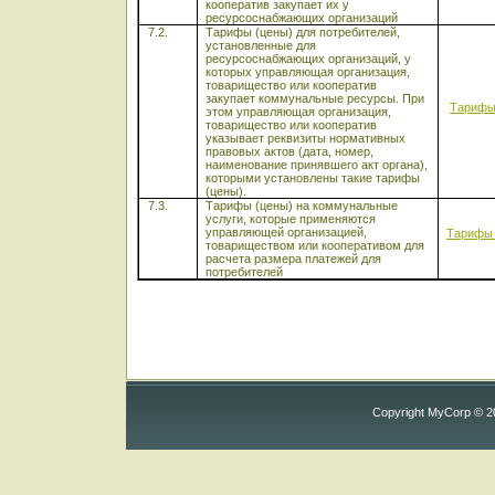
кооператив закупает их у
ресурсоснабжающих организаций
7.2.
Тарифы (цены) для потребителей,
установленные для
ресурсоснабжающих организаций, у
которых управляющая организация,
товарищество или кооператив
закупает коммунальные ресурсы. При
Тарифы
этом управляющая организация,
товарищество или кооператив
указывает реквизиты нормативных
правовых актов (дата, номер,
наименование принявшего акт органа),
которыми установлены такие тарифы
(цены).
7.3.
Тарифы (цены) на коммунальные
услуги, которые применяются
управляющей организацией,
Тарифы 
товариществом или кооперативом для
расчета размера платежей для
потребителей
Copyright MyCorp © 2