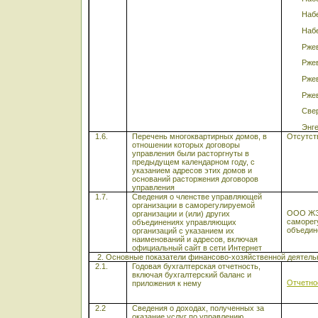
Набере
Набере
Ржевс
Ржевс
Ржевс
Ржевс
Свер
Энгель
1.6.
Перечень многоквартирных домов, в
Отсутст
отношении которых договоры
управления были расторгнуты в
предыдущем календарном году, с
указанием адресов этих домов и
оснований расторжения договоров
управления
1.7.
Сведения о членстве управляющей
организации в саморегулируемой
ООО ЖЭУ
организации и (или) других
саморег
объединениях управляющих
объедин
организаций с указанием их
наименований и адресов, включая
официальный сайт в сети Интернет
2. Основные показатели финансово-хозяйственной деятельн
2.1.
Годовая бухгалтерская отчетность,
включая бухгалтерский баланс и
Отчетно
приложения к нему
2.2
Сведения о доходах, полученных за
оказание услуг по управлению