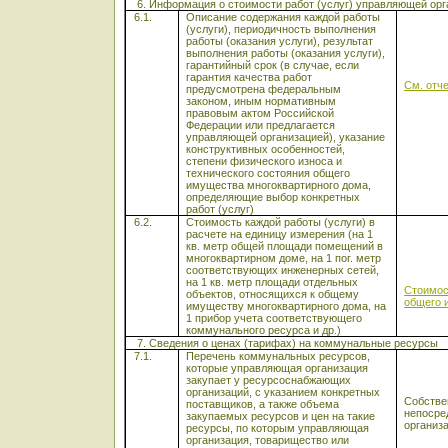
6. Информация о стоимости работ (услуг) управляющей орга
6.1.
Описание содержания каждой работы
(услуги), периодичность выполнения
работы (оказания услуги), результат
выполнения работы (оказания услуги),
гарантийный срок (в случае, если
гарантия качества работ
См. отч
предусмотрена федеральным
законом, иным нормативным
правовым актом Российской
Федерации или предлагается
управляющей организацией), указание
конструктивных особенностей,
степени физического износа и
технического состояния общего
имущества многоквартирного дома,
определяющие выбор конкретных
работ (услуг)
6.2.
Стоимость каждой работы (услуги) в
расчете на единицу измерения (на 1
кв. метр общей площади помещений в
многоквартирном доме, на 1 пог. метр
соответствующих инженерных сетей,
на 1 кв. метр площади отдельных
Стоимос
объектов, относящихся к общему
общего 
имуществу многоквартирного дома, на
1 прибор учета соответствующего
коммунального ресурса и др.)
7. Сведения о ценах (тарифах) на коммунальные ресурсы
7.1.
Перечень коммунальных ресурсов,
которые управляющая организация
закупает у ресурсоснабжающих
организаций, с указанием конкретных
Собстве
поставщиков, а также объема
непосре
закупаемых ресурсов и цен на такие
организ
ресурсы, по которым управляющая
организация, товарищество или