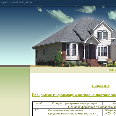
Суббота, 08.08.2026, 21:20
Главн
Лицензия
Раскрытие информации согласно постановле
№ п/п
Стандарт раскрытия информации
И
1.
Общая информация об управляюще
1.1.
Фирменное наименование
Обществ
юридического лица, фамилия, имя и
ЖЭУ «С